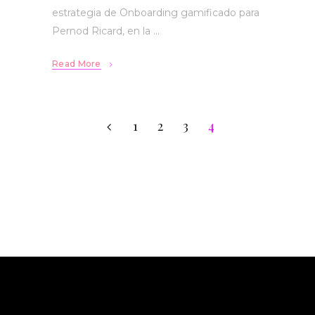
estrategia de Onboarding gamificado para
Pernod Ricard, en la
Read More
1
2
3
4