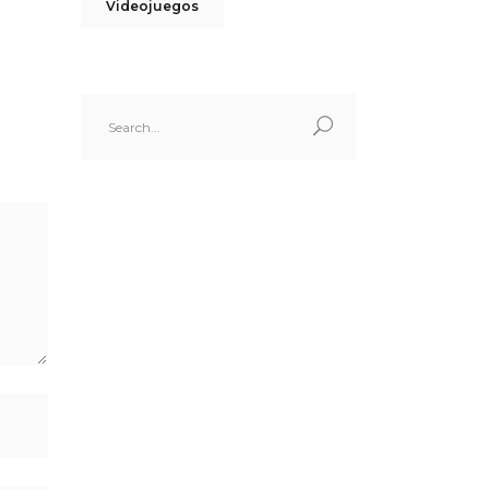
Videojuegos
Search
for: