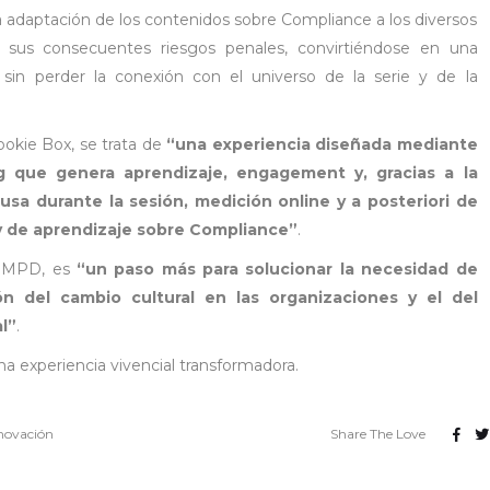
adaptación de los contenidos sobre Compliance a los diversos
 sus consecuentes riesgos penales, convirtiéndose en una
sin perder la conexión con el universo de la serie y de la
ookie Box, se trata de
“una experiencia diseñada mediante
ng que genera aprendizaje, engagement y, gracias a la
sa durante la sesión, medición online y a posteriori de
y de aprendizaje sobre Compliance”
.
de MPD, es
“un paso más para solucionar la necesidad de
n del cambio cultural en las organizaciones y el del
l”
.
a experiencia vivencial transformadora.
novación
Share The Love