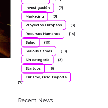
Investigación
(7)
Marketing
(3)
Proyectos Europeos
(3)
Recursos Humanos
(14)
Salud
(10)
Serious Games
(10)
Sin categoría
(3)
Startups
(6)
Turismo, Ocio, Deporte
(7)
Recent News