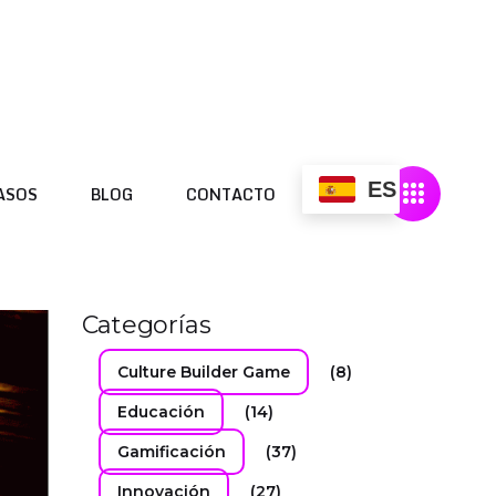
ES
ASOS
BLOG
CONTACTO
ES
ASOS
BLOG
CONTACTO
Categorías
Culture Builder Game
(8)
Educación
(14)
Gamificación
(37)
Innovación
(27)