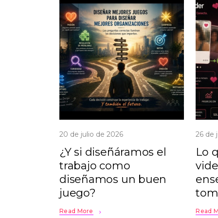
20 de julio de 2026
26 de 
¿Y si diseñáramos el
Lo q
trabajo como
vid
diseñamos un buen
ens
juego?
tom
Read More
Read 