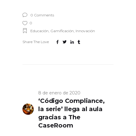
0 Comments
0
Educación
,
Gamificación
,
Innovación
Share The Love
8 de enero de 2020
‘Código Compliance,
la serie’ llega al aula
gracias a The
CaseRoom